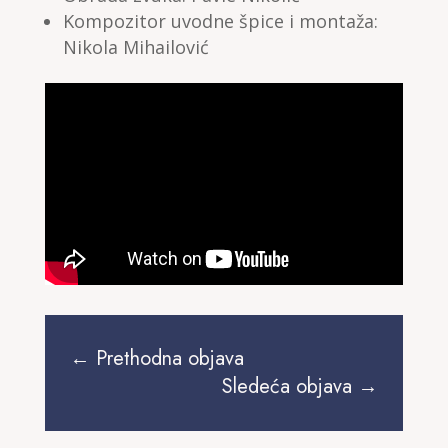
Kompozitor uvodne špice i montaža:
Nikola Mihailović
←
Prethodna objava
Sledeća objava
→