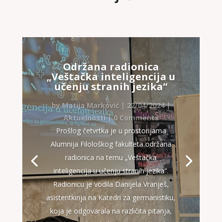
Održana radionica
„Veštačka inteligencija u
učenju stranih jezika“
by
Matija Marković
|
22/04/2024
|
Aktuelnosti
| 0 Comments
Prošlog četvrtka je u prostorijama
Alumnija Filološkog fakulteta održana
radionica na temu „Veštačka
inteligencija u učenju stranih jezika”.
Radionicu je vodila Danijela Vranješ,
asistentkinja na Katedri za germanistiku,
koja je odgovarala na različita pitanja,