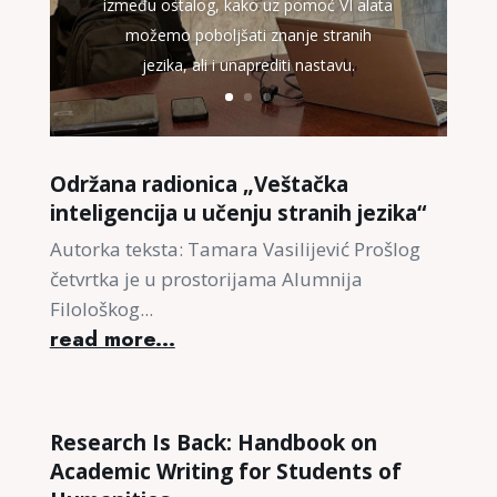
između ostalog, kako uz pomoć VI alata
možemo poboljšati znanje stranih
jezika, ali i unaprediti nastavu.
Održana radionica „Veštačka
inteligencija u učenju stranih jezika“
Autorka teksta: Tamara Vasilijević Prošlog
četvrtka je u prostorijama Alumnija
Filološkog...
read more...
Research Is Back: Handbook on
Academic Writing for Students of